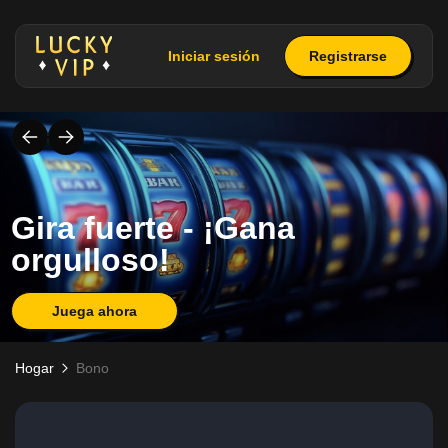
Iniciar sesión
Registrarse
Gira fuerte - ¡Gana
orgulloso!
Juega ahora
Hogar
Bono