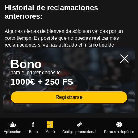
Historial de reclamaciones
anteriores:
Algunas ofertas de bienvenida sólo son válidas por un
corto tiempo. Es posible que no puedas realizar más
reclamaciones si ya has utilizado el mismo tipo de
incentivo.
Bono
Depósito mínimo no cumplido:
para el primer depósito
1000€ + 250 FS
Los bonos generalmente requieren una transferencia
inicial de más de una cierta cantidad, generalmente en €.
Registrarse
Consulte los términos para asegurarse de ingresar la
cantidad correcta.
Procesamiento retardado:
Aplicación
Bono
Menú
Código promocional
Bono sin depósito