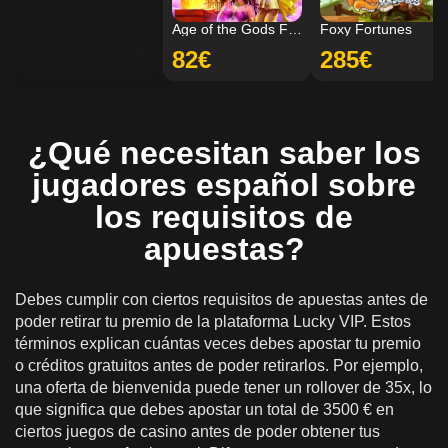
Golden Fishtank
Treasure Island
Legacy
88€
233€
362€
¿Qué necesitan saber los
jugadores español sobre
los requisitos de
apuestas?
Debes cumplir con ciertos requisitos de apuestas antes de
poder retirar tu premio de la plataforma Lucky VIP. Estos
términos explican cuántas veces debes apostar tu premio
o créditos gratuitos antes de poder retirarlos. Por ejemplo,
una oferta de bienvenida puede tener un rollover de 35x, lo
que significa que debes apostar un total de 3500 € en
ciertos juegos de casino antes de poder obtener tus