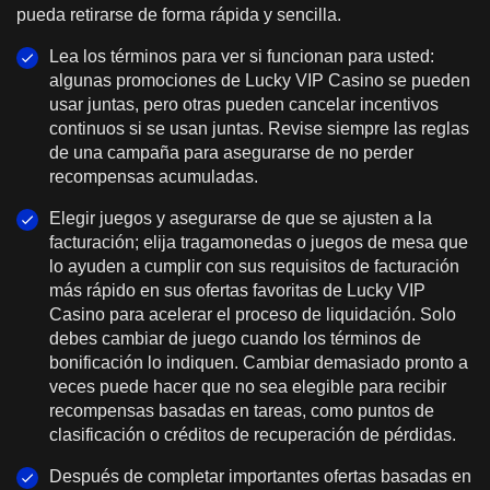
pueda retirarse de forma rápida y sencilla.
Lea los términos para ver si funcionan para usted:
algunas promociones de Lucky VIP Casino se pueden
usar juntas, pero otras pueden cancelar incentivos
continuos si se usan juntas. Revise siempre las reglas
de una campaña para asegurarse de no perder
recompensas acumuladas.
Elegir juegos y asegurarse de que se ajusten a la
facturación; elija tragamonedas o juegos de mesa que
lo ayuden a cumplir con sus requisitos de facturación
más rápido en sus ofertas favoritas de Lucky VIP
Casino para acelerar el proceso de liquidación. Solo
debes cambiar de juego cuando los términos de
bonificación lo indiquen. Cambiar demasiado pronto a
veces puede hacer que no sea elegible para recibir
recompensas basadas en tareas, como puntos de
clasificación o créditos de recuperación de pérdidas.
Después de completar importantes ofertas basadas en