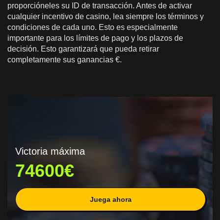
proporcióneles su ID de transacción. Antes de activar
cualquier incentivo de casino, lea siempre los términos y
condiciones de cada uno. Esto es especialmente
importante para los límites de pago y los plazos de
decisión. Esto garantizará que pueda retirar
completamente sus ganancias €.
Victoria máxima
74600€
Juega ahora