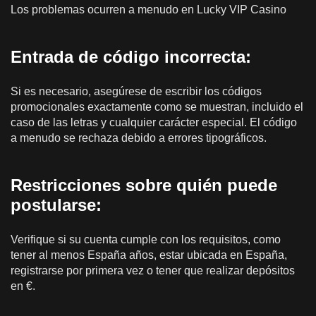
Los problemas ocurren a menudo en Lucky VIP Casino
Entrada de código incorrecta:
Si es necesario, asegúrese de escribir los códigos
promocionales exactamente como se muestran, incluido el
caso de las letras y cualquier carácter especial. El código
a menudo se rechaza debido a errores tipográficos.
Restricciones sobre quién puede
postularse:
Verifique si su cuenta cumple con los requisitos, como
tener al menos España años, estar ubicada en España,
registrarse por primera vez o tener que realizar depósitos
en €.