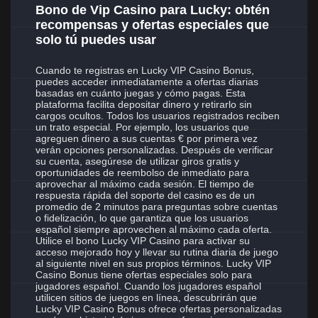
Bono de Vip Casino para Lucky: obtén
recompensas y ofertas especiales que
solo tú puedes usar
Cuando te registras en Lucky VIP Casino Bonus,
puedes acceder inmediatamente a ofertas diarias
basadas en cuánto juegas y cómo pagas. Esta
plataforma facilita depositar dinero y retirarlo sin
cargos ocultos. Todos los usuarios registrados reciben
un trato especial. Por ejemplo, los usuarios que
agreguen dinero a sus cuentas € por primera vez
verán opciones personalizadas. Después de verificar
su cuenta, asegúrese de utilizar giros gratis y
oportunidades de reembolso de inmediato para
aprovechar al máximo cada sesión. El tiempo de
respuesta rápida del soporte del casino es de un
promedio de 2 minutos para preguntas sobre cuentas
o fidelización, lo que garantiza que los usuarios
español siempre aprovechen al máximo cada oferta.
Utilice el bono Lucky VIP Casino para activar su
acceso mejorado hoy y llevar su rutina diaria de juego
al siguiente nivel en sus propios términos. Lucky VIP
Casino Bonus tiene ofertas especiales solo para
jugadores español. Cuando los jugadores español
utilicen sitios de juegos en línea, descubrirán que
Lucky VIP Casino Bonus ofrece ofertas personalizadas