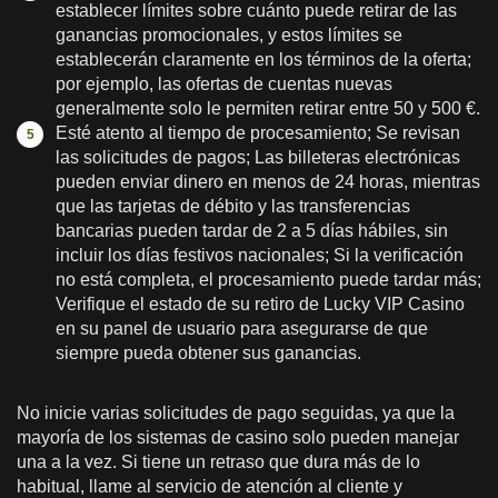
establecer límites sobre cuánto puede retirar de las
ganancias promocionales, y estos límites se
establecerán claramente en los términos de la oferta;
por ejemplo, las ofertas de cuentas nuevas
generalmente solo le permiten retirar entre 50 y 500 €.
Esté atento al tiempo de procesamiento; Se revisan
las solicitudes de pagos; Las billeteras electrónicas
pueden enviar dinero en menos de 24 horas, mientras
que las tarjetas de débito y las transferencias
bancarias pueden tardar de 2 a 5 días hábiles, sin
incluir los días festivos nacionales; Si la verificación
no está completa, el procesamiento puede tardar más;
Verifique el estado de su retiro de Lucky VIP Casino
en su panel de usuario para asegurarse de que
siempre pueda obtener sus ganancias.
No inicie varias solicitudes de pago seguidas, ya que la
mayoría de los sistemas de casino solo pueden manejar
una a la vez. Si tiene un retraso que dura más de lo
habitual, llame al servicio de atención al cliente y