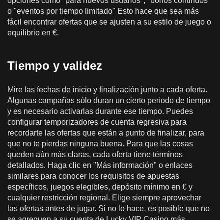
opciones como "para nuevos usuarios", "bonos continuos"
o "eventos por tiempo limitado" Esto hace que sea más
fácil encontrar ofertas que se ajusten a su estilo de juego o
equilibrio en €.
Tiempo y validez
Mire las fechas de inicio y finalización junto a cada oferta.
Algunas campañas sólo duran un cierto período de tiempo
y es necesario activarlas durante ese tiempo. Puedes
configurar temporizadores de cuenta regresiva para
recordarte las ofertas que están a punto de finalizar, para
que no te pierdas ninguna buena. Para que las cosas
queden aún más claras, cada oferta tiene términos
detallados. Haga clic en "Más información" o enlaces
similares para conocer los requisitos de apuestas
específicos, juegos elegibles, depósito mínimo en € y
cualquier restricción regional. Elige siempre aprovechar
las ofertas antes de jugar. Si no lo hace, es posible que no
se agreguen a su cuenta de Lucky VIP Casino más