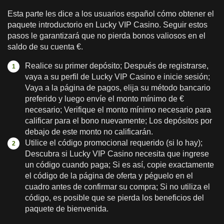
Esta parte les dice a los usuarios español cómo obtener el
paquete introductorio en Lucky VIP Casino. Seguir estos
pasos le garantizará que no pierda bonos valiosos en el
saldo de su cuenta €.
Realice su primer depósito; Después de registrarse,
vaya a su perfil de Lucky VIP Casino e inicie sesión;
Vaya a la página de pagos, elija su método bancario
preferido y luego envíe el monto mínimo de €
necesario; Verifique el monto mínimo necesario para
calificar para el bono nuevamente; Los depósitos por
debajo de este monto no calificarán.
Utilice el código promocional requerido (si lo hay);
Descubra si Lucky VIP Casino necesita que ingrese
un código cuando paga; Si es así, copie exactamente
el código de la página de oferta y péguelo en el
cuadro antes de confirmar su compra; Si no utiliza el
código, es posible que se pierda los beneficios del
paquete de bienvenida.