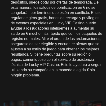
depósitos, puede optar por ofertas de temporada. De
esta manera, los saldos de bonificación en € no se
congelarán por términos que estén en conflicto. El uso
regular de giros gratis, bonos de recarga y privilegios
de eventos especiales en Lucky VIP Casino puede
ayudar a los jugadores inteligentes a aumentar su
saldo en € mucho más rápido que con los paquetes de
registro normales. Mire el orden de las reclamaciones,
asegúrese de ser elegible y encuentre ofertas que se
ajusten a su estilo de juego para obtener los mejores
resultados. Si tiene preguntas sobre su región o
pagos, comuníquese con el servicio de asistencia
técnica de Lucky VIP Casino. Esto le ayudará a seguir
utilizando su campaña en la moneda elegida € sin
ningún problema.