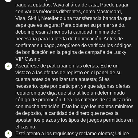
pago aceptados; Vaya al área de caja; Puede pagar
con varios métodos diferentes, como Mastercard,
Visa, Skrill, Neteller o una transferencia bancaria que
sepa que es segura; Para obtener su primer saldo,
debe ingresar al menos la cantidad mínima de €
necesaria para la oferta de bonificación; Antes de
confirmar su pago, asegúrese de verificar los códigos
de bonificación en la página de campaña de Lucky
VIP Casino.
Asegúrese de participar en las ofertas; Eche un
vistazo a las ofertas de registro en el panel de su
cuenta antes de realizar una apuesta; Si es
necesario, opte por participar, ya que algunas ofertas
requieren que diga que sí o utilice un determinado
código de promoción; Lea los criterios de calificación
con mucha atención. Esto incluye los montos mínimos
de depósito, la cantidad de dinero que necesita
apostar, los plazos y los tipos de juegos permitidos en
el casino.
Esté atento a los requisitos y reclame ofertas; Utilice